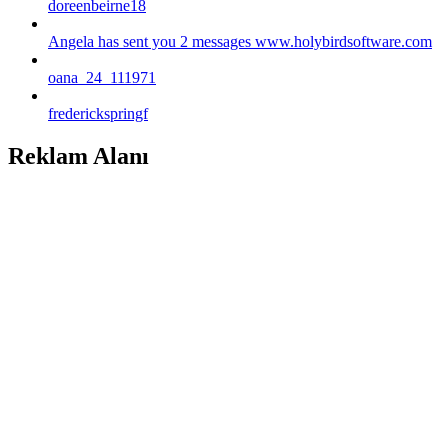
doreenbeirne18
Angela has sent you 2 messages www.holybirdsoftware.com
oana_24_111971
frederickspringf
Reklam Alanı