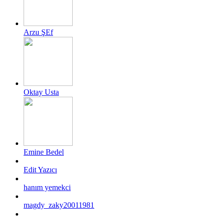
Arzu ŞEf
Oktay Usta
Emine Bedel
Edit Yazıcı
hanım yemekci
magdy_zaky20011981