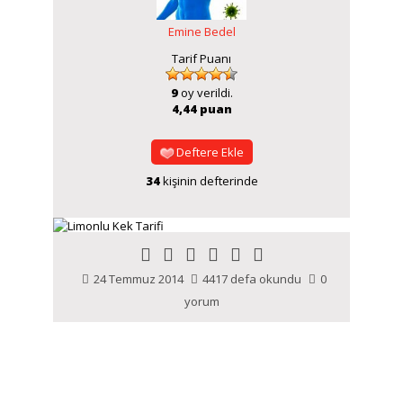
Emine Bedel
Tarif Puanı
9
oy verildi.
4,44 puan
Deftere Ekle
34
kişinin defterinde
24 Temmuz 2014
4417 defa okundu
0
yorum