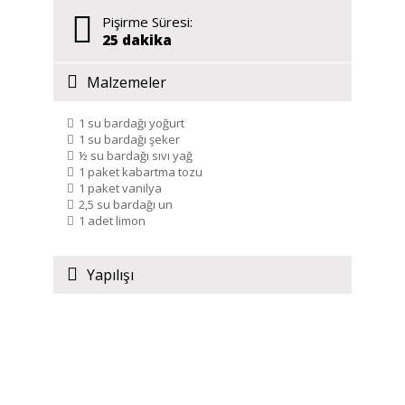
Pişirme Süresi:
25 dakika
Malzemeler
1 su bardağı yoğurt
1 su bardağı şeker
½ su bardağı sıvı yağ
1 paket kabartma tozu
1 paket vanilya
2,5 su bardağı un
1 adet limon
Yapılışı