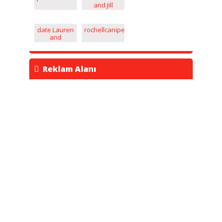
and Jill
www.mkvadrat.ru
date Lauren
rochellcanipe2
and
Rebecca
www.lendiplom.com
Reklam Alanı