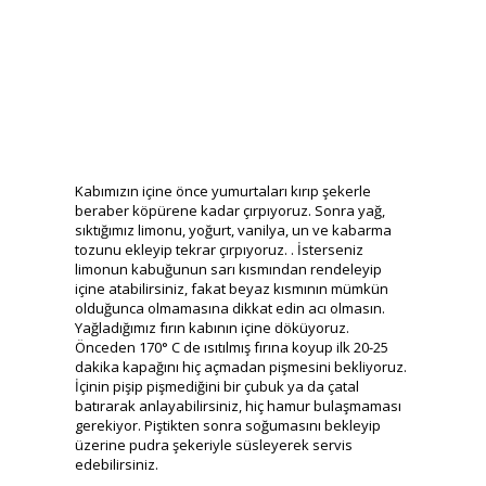
Kabımızın içine önce yumurtaları kırıp şekerle
beraber köpürene kadar çırpıyoruz. Sonra yağ,
sıktığımız limonu, yoğurt, vanilya, un ve kabarma
tozunu ekleyip tekrar çırpıyoruz. . İsterseniz
limonun kabuğunun sarı kısmından rendeleyip
içine atabilirsiniz, fakat beyaz kısmının mümkün
olduğunca olmamasına dikkat edin acı olmasın.
Yağladığımız fırın kabının içine döküyoruz.
Önceden 170° C de ısıtılmış fırına koyup ilk 20-25
dakika kapağını hiç açmadan pişmesini bekliyoruz.
İçinin pişip pişmediğini bir çubuk ya da çatal
batırarak anlayabilirsiniz, hiç hamur bulaşmaması
gerekiyor. Piştikten sonra soğumasını bekleyip
üzerine pudra şekeriyle süsleyerek servis
edebilirsiniz.