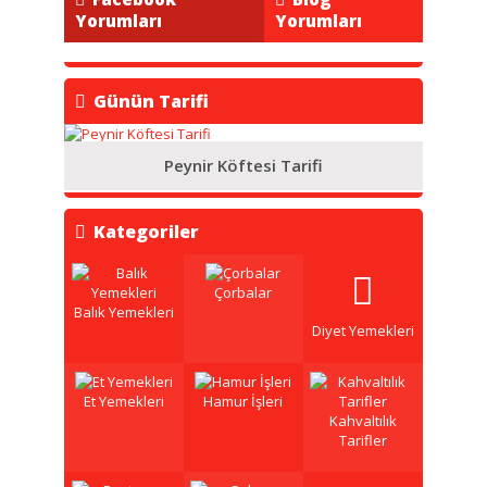
Yorumları
Yorumları
Günün Tarifi
Peynir Köftesi Tarifi
Kategoriler
Çorbalar
Balık Yemekleri
Diyet Yemekleri
Et Yemekleri
Hamur İşleri
Kahvaltılık
Tarifler