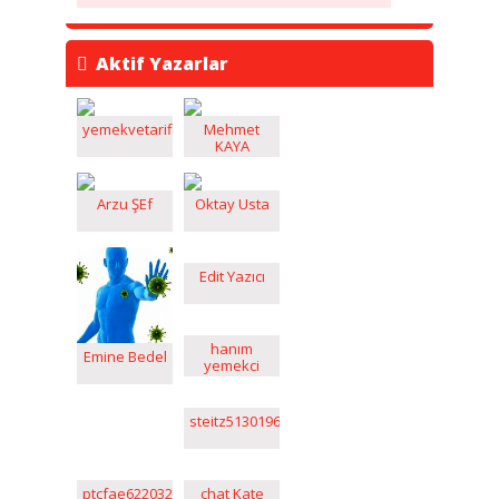
Aktif Yazarlar
yemekvetarifleri
Mehmet
KAYA
Arzu ŞEf
Oktay Usta
Edit Yazıcı
hanım
Emine Bedel
yemekci
steitz51301961
ptcfae6220321
chat Kate