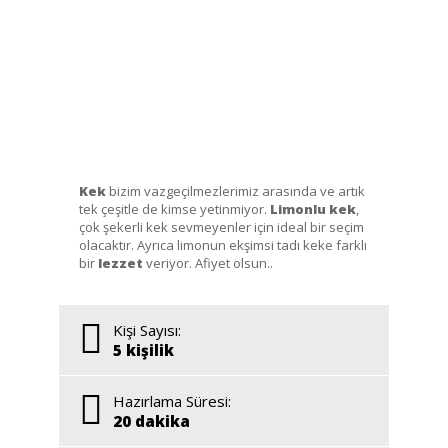
Kek
bizim vazgeçilmezlerimiz arasında ve artık
tek çeşitle de kimse yetinmiyor.
Limonlu kek
,
çok şekerli kek sevmeyenler için ideal bir seçim
olacaktır. Ayrıca limonun ekşimsi tadı keke farklı
bir
lezzet
veriyor. Afiyet olsun..
Kişi Sayısı:
5 kişilik
Hazırlama Süresi:
20 dakika