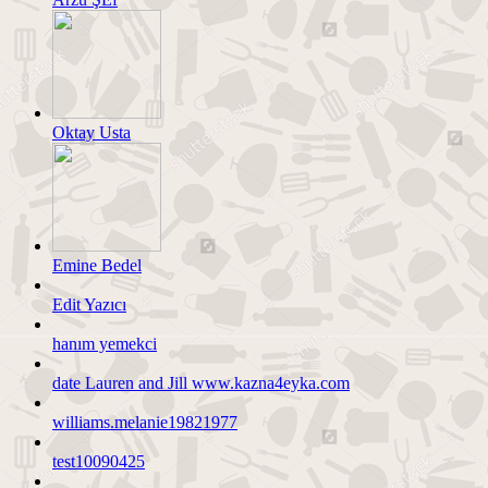
Oktay Usta
Emine Bedel
Edit Yazıcı
hanım yemekci
date Lauren and Jill www.kazna4eyka.com
williams.melanie19821977
test10090425