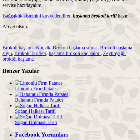
servise hazırlayalım.
Bağışıklık sistemini kuvvetlendiren
haşlama brokoli tarifi
hazır.
Afiyet olsun.
Brokoli haşlama Kaç dk
,
Brokoli haşlama süresi
,
Brokoli haşlama
suyu
,
Brokoli Tarifleri
,
haşlama brokoli kaç kalori
,
Zeytinyağlı
brokoli haşlama
Benzer Yazılar
Limonlu Fırın Patates
Baharatlı Fırında Patates
Soğan Halkası Tarifi
Soğan Dolması Tarifi
Facebook Yorumları