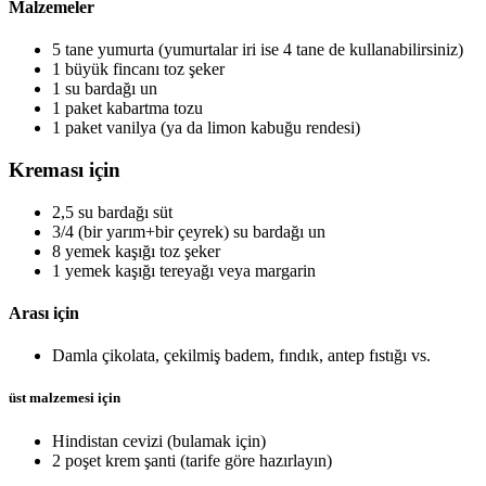
Malzemeler
5 tane yumurta (yumurtalar iri ise 4 tane de kullanabilirsiniz)
1 büyük fincanı toz şeker
1 su bardağı un
1 paket kabartma tozu
1 paket vanilya (ya da limon kabuğu rendesi)
Kreması için
2,5 su bardağı süt
3/4 (bir yarım+bir çeyrek) su bardağı un
8 yemek kaşığı toz şeker
1 yemek kaşığı tereyağı veya margarin
Arası için
Damla çikolata, çekilmiş badem, fındık, antep fıstığı vs.
üst malzemesi için
Hindistan cevizi (bulamak için)
2 poşet krem şanti (tarife göre hazırlayın)