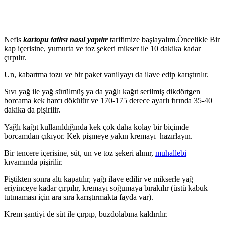
Nefis
kartopu tatlısı nasıl yapılır
tarifimize başlayalım.Öncelikle Bir
kap içerisine, yumurta ve toz şekeri mikser ile 10 dakika kadar
çırpılır.
Un, kabartma tozu ve bir paket vanilyayı da ilave edip karıştırılır.
Sıvı yağ ile yağ sürülmüş ya da yağlı kağıt serilmiş dikdörtgen
borcama kek harcı dökülür ve 170-175 derece ayarlı fırında 35-40
dakika da pişirilir.
Yağlı kağıt kullanıldığında kek çok daha kolay bir biçimde
borcamdan çıkıyor. Kek pişmeye yakın kremayı hazırlayın.
Bir tencere içerisine, süt, un ve toz şekeri alınır,
muhallebi
kıvamında pişirilir.
Piştikten sonra altı kapatılır, yağı ilave edilir ve mikserle yağ
eriyinceye kadar çırpılır, kremayı soğumaya bırakılır (üstü kabuk
tutmaması için ara sıra karıştırmakta fayda var).
Krem şantiyi de süt ile çırpıp, buzdolabına kaldırılır.