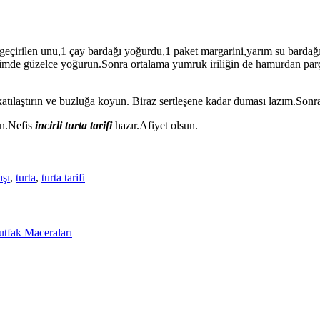
 geçirilen unu,1 çay bardağı yoğurdu,1 paket margarini,yarım su bardağ
imde güzelce yoğurun.Sonra ortalama yumruk iriliğin de hamurdan parç
katılaştırın ve buzluğa koyun. Biraz sertleşene kadar duması lazım.Sonr
rin.Nefis
incirli turta tarifi
hazır.Afiyet olsun.
ışı
,
turta
,
turta tarifi