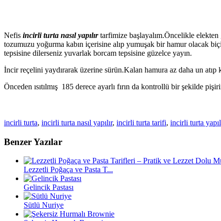
Nefis
incirli turta nasıl yapılır
tarfimize başlayalım.Öncelikle elekten
tozumuzu yoğurma kabın içerisine alıp yumuşak bir hamur olacak biç
tepsisine dilerseniz yuvarlak borcam tepsisine güzelce yayın.
İncir reçelini yaydırarak üzerine sürün.Kalan hamura az daha un atıp 
Önceden ısıtılmış 185 derece ayarlı fırın da kontrollü bir şekilde pişi
incirli turta
,
incirli turta nasıl yapılır
,
incirli turta tarifi
,
incirli turta yapıl
Benzer Yazılar
Lezzetli Poğaça ve Pasta T...
Gelincik Pastası
Sütlü Nuriye