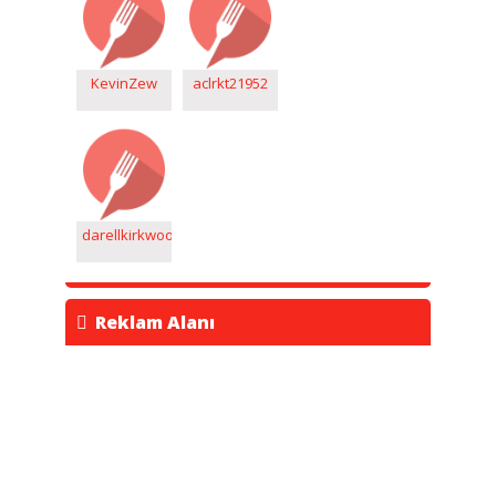
KevinZew
aclrkt21952
darellkirkwood8
Reklam Alanı