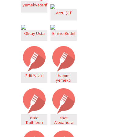
yemekvetarifleri
Arzu ŞEf
Oktay Usta
Emine Bedel
Edit Yazıcı
hanım
yemekci
date
chat
Kathleen
Alexandra
and Hannah
and Cindy
www.invoice-
www.bright-
cafe.com
mirror.com