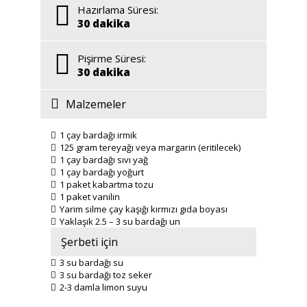
Hazırlama Süresi:
30 dakika
Pişirme Süresi:
30 dakika
Malzemeler
1 çay bardağı irmik
125 gram tereyağı veya margarin (eritilecek)
1 çay bardağı sıvı yağ
1 çay bardağı yoğurt
1 paket kabartma tozu
1 paket vanilin
Yarim silme çay kaşığı kırmızı gıda boyası
Yaklaşık 2.5 – 3 su bardağı un
Şerbeti için
3 su bardağı su
3 su bardağı toz seker
2-3 damla limon suyu