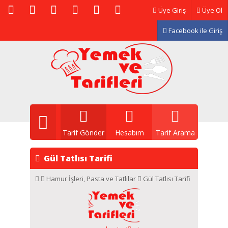
Üye Giriş
Üye Ol
Facebook ile Giriş
Tarif Gönder
Hesabım
Tarif Arama
Gül Tatlısı Tarifi
Hamur İşleri
,
Pasta ve Tatlılar
Gül Tatlısı Tarifi