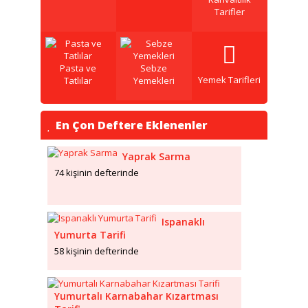
Tarifler
Pasta ve
Sebze
Yemek Tarifleri
Tatlılar
Yemekleri
En Çon Deftere Eklenenler
Yaprak Sarma
74 kişinin defterinde
Ispanaklı
Yumurta Tarifi
58 kişinin defterinde
Yumurtalı Karnabahar Kızartması