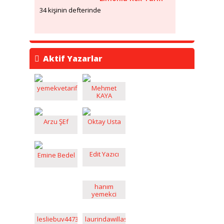
34 kişinin defterinde
Aktif Yazarlar
yemekvetarifleri
Mehmet
KAYA
Arzu ŞEf
Oktay Usta
Edit Yazıcı
Emine Bedel
hanım
yemekci
lesliebuv4473
laurindawillason