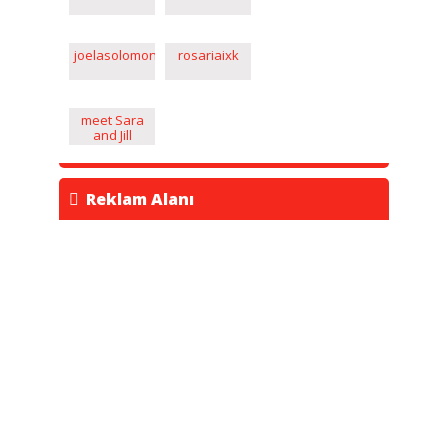
joelasolomon1992
rosariaixk
meet Sara
and Jill
www.ilyakoktysh.com
Reklam Alanı