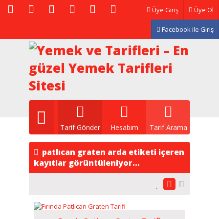
Üye Giriş
Üye Ol
Facebook ile Giriş
Tarif Gönder
Hesabım
Tarif Arama
patlıcan graten arda etiketi içeren
kayıtlar görüntüleniyor...