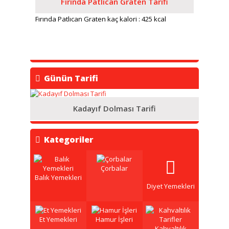
Fırında Patlıcan Graten Tarifi
Fırında Patlıcan Graten kaç kalori : 425 kcal
Günün Tarifi
Kadayıf Dolması Tarifi
Kategoriler
Çorbalar
Balık Yemekleri
Diyet Yemekleri
Et Yemekleri
Hamur İşleri
Kahvaltılık