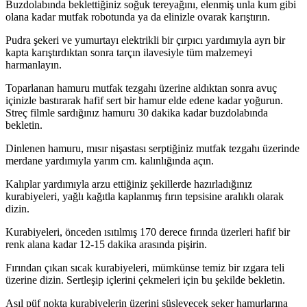
Buzdolabında beklettiğiniz soğuk tereyağını, elenmiş unla kum gibi
olana kadar mutfak robotunda ya da elinizle ovarak karıştırın.
Pudra şekeri ve yumurtayı elektrikli bir çırpıcı yardımıyla ayrı bir
kapta karıştırdıktan sonra tarçın ilavesiyle tüm malzemeyi
harmanlayın.
Toparlanan hamuru mutfak tezgahı üzerine aldıktan sonra avuç
içinizle bastırarak hafif sert bir hamur elde edene kadar yoğurun.
Streç filmle sardığınız hamuru 30 dakika kadar buzdolabında
bekletin.
Dinlenen hamuru, mısır nişastası serptiğiniz mutfak tezgahı üzerinde
merdane yardımıyla yarım cm. kalınlığında açın.
Kalıplar yardımıyla arzu ettiğiniz şekillerde hazırladığınız
kurabiyeleri, yağlı kağıtla kaplanmış fırın tepsisine aralıklı olarak
dizin.
Kurabiyeleri, önceden ısıtılmış 170 derece fırında üzerleri hafif bir
renk alana kadar 12-15 dakika arasında pişirin.
Fırından çıkan sıcak kurabiyeleri, mümkünse temiz bir ızgara teli
üzerine dizin. Sertleşip içlerini çekmeleri için bu şekilde bekletin.
Asıl püf nokta kurabiyelerin üzerini süsleyecek şeker hamurlarına