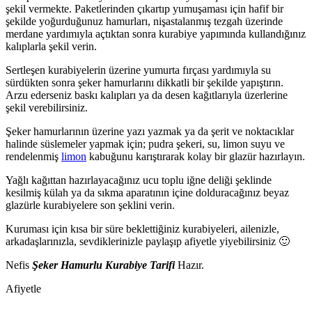
şekil vermekte. Paketlerinden çıkartıp yumuşaması için hafif bir
şekilde yoğurduğunuz hamurları, nişastalanmış tezgah üzerinde
merdane yardımıyla açtıktan sonra kurabiye yapımında kullandığınız
kalıplarla şekil verin.
Sertleşen kurabiyelerin üzerine yumurta fırçası yardımıyla su
sürdükten sonra şeker hamurlarını dikkatli bir şekilde yapıştırın.
Arzu ederseniz baskı kalıpları ya da desen kağıtlarıyla üzerlerine
şekil verebilirsiniz.
Şeker hamurlarının üzerine yazı yazmak ya da şerit ve noktacıklar
halinde süslemeler yapmak için; pudra şekeri, su, limon suyu ve
rendelenmiş
limon
kabuğunu karıştırarak kolay bir glazür hazırlayın.
Yağlı kağıttan hazırlayacağınız ucu toplu iğne deliği şeklinde
kesilmiş külah ya da sıkma aparatının içine dolduracağınız beyaz
glazürle kurabiyelere son şeklini verin.
Kuruması için kısa bir süre beklettiğiniz kurabiyeleri, ailenizle,
arkadaşlarınızla, sevdiklerinizle paylaşıp afiyetle yiyebilirsiniz 🙂
Nefis
Şeker Hamurlu Kurabiye Tarifi
Hazır.
Afiyetle