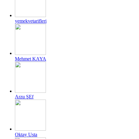
yemekvetarifleri
Mehmet KAYA
Arzu ŞEf
Oktay Usta