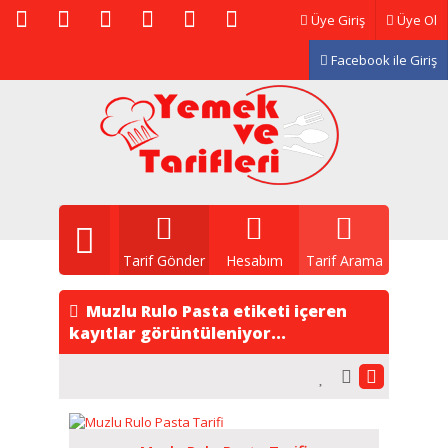
Üye Giriş
Üye Ol
Facebook ile Giriş
Tarif Gönder
Hesabım
Tarif Arama
Muzlu Rulo Pasta etiketi içeren
kayıtlar görüntüleniyor...