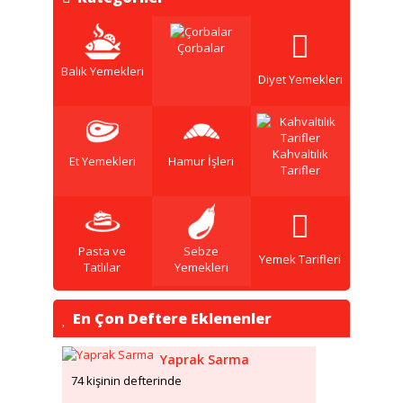
Çorbalar
Balık Yemekleri
Diyet Yemekleri
Kahvaltılık
Et Yemekleri
Hamur İşleri
Tarifler
Pasta ve
Sebze
Yemek Tarifleri
Tatlılar
Yemekleri
En Çon Deftere Eklenenler
Yaprak Sarma
74 kişinin defterinde