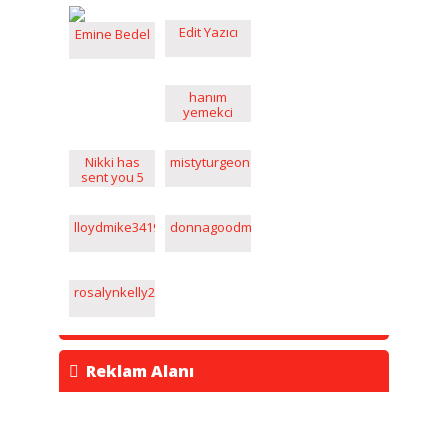
Edit Yazıcı
Emine Bedel
hanım
yemekci
Nikki has
mistyturgeon1
sent you 5
messages
www.ilyakoktysh.com
lloydmike341987
donnagoodman1
rosalynkelly2
Reklam Alanı