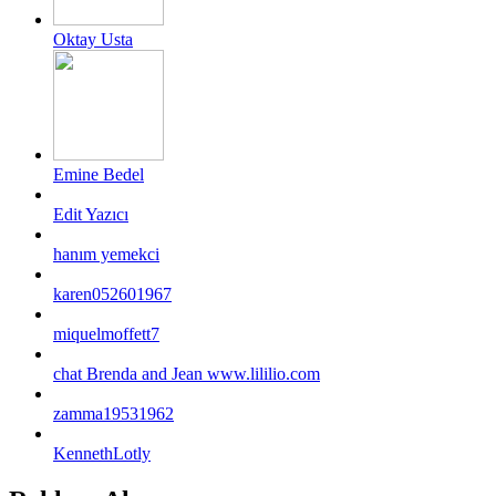
Oktay Usta
Emine Bedel
Edit Yazıcı
hanım yemekci
karen052601967
miquelmoffett7
chat Brenda and Jean www.lililio.com
zamma19531962
KennethLotly